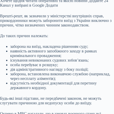
Хочете щодня читати оперативні та якісні новини Додайте 24
Канал у вибрані в Google Додати
Врешті-решт, як зазначили у міністерстві внутрішніх справ,
прикордонники можуть заборонити виїзд з України виключно з
причин, чітко визначених чинним законодавством.
До таких причин належать:
заборона на виїзд, накладена рішенням суду;
наявність активного запобіжного заходу в рамках
кримінального провадження;
існування невиконаних судових зобов’язань;
особа перебуває в розшуку;
дія адміністративного нагляду з боку поліції;
заборона, встановлена виконавчою службою (наприклад,
через несплату аліментів);
відсутність необхідної документації для перетину
державного кордону.
Будь-які інші підстави, не передбачені законом, не можуть
слугувати причиною для недопуску особи до виїзду.
Окремо в МВС нагадали, що в умовах воєнного стану всі