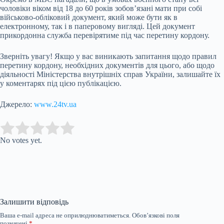
чоловіки віком від 18 до 60 років зобов’язані мати при собі
військово-обліковий документ, який може бути як в
електронному, так і в паперовому вигляді. Цей документ
прикордонна служба перевірятиме під час перетину кордону.
Зверніть увагу! Якщо у вас виникають запитання щодо правил
перетину кордону, необхідних документів для цього, або щодо
діяльності Міністерства внутрішніх справ України, залишайте їх
у коментарях під цією публікацією.
Джерело:
www.24tv.ua
Submit Rating
Rate this item:
No votes yet.
Залишити відповідь
Ваша e-mail адреса не оприлюднюватиметься.
Обов’язкові поля
позначені
*