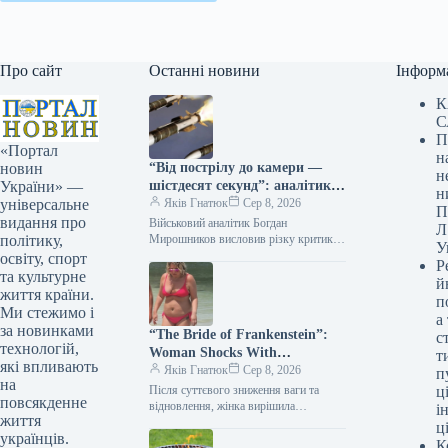
Про сайт
Останні новини
Інформ
К
С
П
«Портал
н
“Від пострілу до камери —
новин
н
шістдесят секунд”: аналітик
України» —
н
оборонної сфери попередив
Яків Гнатюк
Сер 8, 2026
універсальне
П
про смертельну загрозу
видання про
Військовий аналітик Богдан
Л
документування влучень
Мирошников висловив різку критику
політику,
У
щодо розміщення відео з наслідками
освіту, спорт
Р
російських ракетних ударів у мережі
та культурне
й
одразу після атак.…
життя країни.
п
Ми стежимо і
а
за новинками
“The Bride of Frankenstein”:
с
технологій,
Woman Shocks With
т
які впливають
Appearance After Dozens of
Яків Гнатюк
Сер 8, 2026
п
на
Plastic Surgeries (Photo)
Після суттєвого зниження ваги та
ці
повсякденне
відновлення, жінка вирішила
і
життя
докорінно змінити свій зовнішній
ц
українців.
вигляд. Протягом року вона пройшла
К