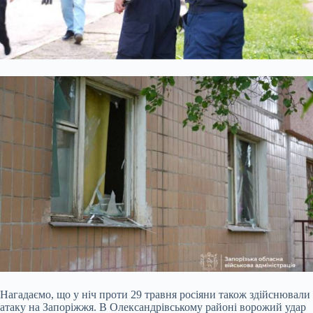
Нагадаємо, що у ніч проти 29 травня росіяни також здійснювали
атаку на Запоріжжя. В Олександрівському районі ворожий удар