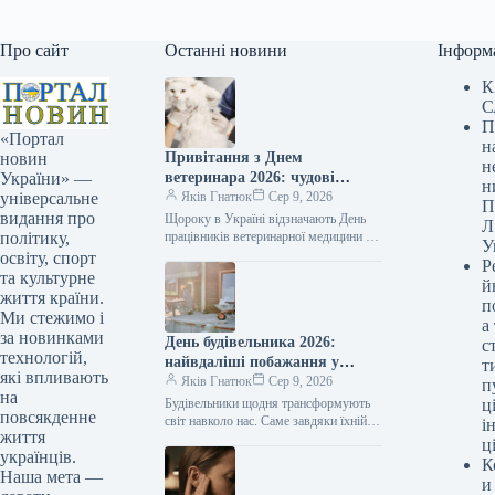
Про сайт
Останні новини
Інформ
К
С
П
«Портал
н
Привітання з Днем
новин
н
ветеринара 2026: чудові
України» —
н
побажання прозою, віршами
Яків Гнатюк
Сер 9, 2026
універсальне
П
та власними словами
видання про
Щороку в Україні відзначають День
Л
працівників ветеринарної медицини —
політику,
У
професійне свято людей, котрі
освіту, спорт
Р
щоденно опікуються здоров’ям
та культурне
й
домашніх улюбленців, худоби та навіть
життя країни.
п
диких тварин.…
Ми стежимо і
а
за новинками
День будівельника 2026:
с
технологій,
найвдаліші побажання у
т
які впливають
прозі, віршах та листівках
Яків Гнатюк
Сер 9, 2026
п
на
для творців майбутнього
Будівельники щодня трансформують
ці
повсякденне
світ навколо нас. Саме завдяки їхній
і
життя
праці з’являються нові оселі, освітні
ц
українців.
заклади, медичні установи,
К
шляхопроводи та дороги.…
Наша мета —
и