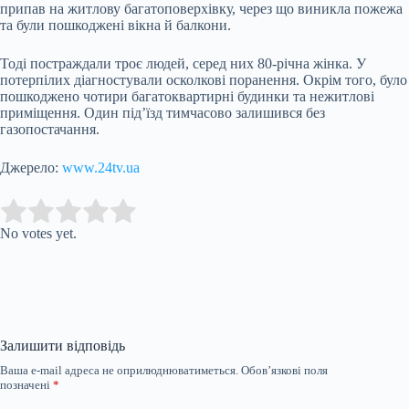
припав на житлову багатоповерхівку, через що виникла пожежа
та були пошкоджені вікна й балкони.
Тоді постраждали троє людей, серед них 80-річна жінка. У
потерпілих діагностували осколкові поранення. Окрім того, було
пошкоджено чотири багатоквартирні будинки та нежитлові
приміщення. Один під’їзд тимчасово залишився без
газопостачання.
Джерело:
www.24tv.ua
Submit Rating
Rate this item:
No votes yet.
Залишити відповідь
Ваша e-mail адреса не оприлюднюватиметься.
Обов’язкові поля
позначені
*