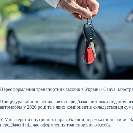
Переоформлення транспортних засобів в Україні / Canva, ілюстр
Процедура зміни власника авто передбачає не тільки подання нео
автомобіля у 2026 році та з яких компонентів складається ця сума
У Міністерстві внутрішніх справ України, в рамках ініціативи “
передбачені під час оформлення транспортного засобу.