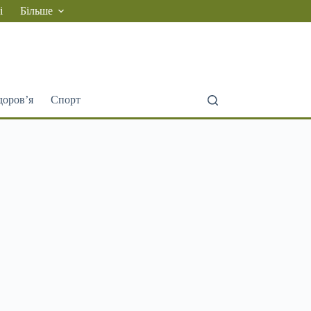
і
Більше
доров’я
Спорт