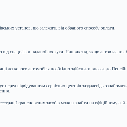
ківських установ, що залежить від обраного способу оплати.
о від специфіки наданої послуги. Наприклад, якщо автовласник 
ції легкового автомобіля необхідно здійснити внесок до Пенсійн
 перед відвідуванням сервісних центрів заздалегідь ознайомитис
ення.
реєстрації транспортних засобів можна знайти на офіційному сай