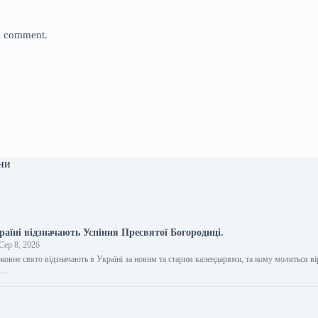
 I comment.
ни
раїні відзначають Успіння Пресвятої Богородиці.
Сер 8, 2026
рковне свято відзначають в Україні за новим та старим календарями, та кому моляться 
лі…