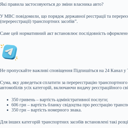
Які правила застосовуються до зміни власника авто?
У МВС повідомили, що порядок державної реєстрації та перереє
(перереєстрації) транспортних засобів”.
Саме цей нормативний акт встановлює послідовність оформлення
Не пропускайте важливі сповіщення Підпишіться на 24 Канал у T
Сума, яку доведеться сплатити за перереєстрацію транспортного з
автомобілів усіх категорій, включаючи видачу реєстраційного св
350 гривень – вартість адміністративної послуги;
606 грн – вартість бланку свідоцтва про реєстрацію трансп
350 грн – вартість номерного знака.
Для інших категорій транспортних засобів встановлені такі розц