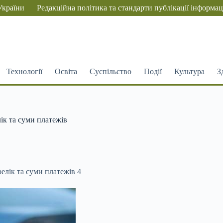
України
Редакційна політика та стандарти публікації інформац
Технології
Освіта
Суспільство
Події
Культура
З
ік та суми платежів