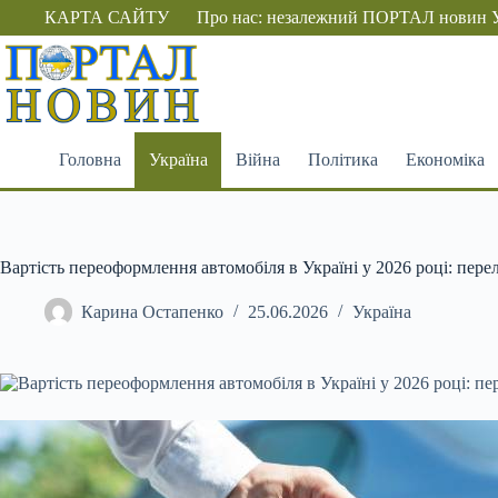
Перейти
КАРТА САЙТУ
Про нас: незалежний ПОРТАЛ новин 
до
вмісту
Головна
Україна
Війна
Політика
Економіка
Вартість переоформлення автомобіля в Україні у 2026 році: перел
Карина Остапенко
25.06.2026
Україна