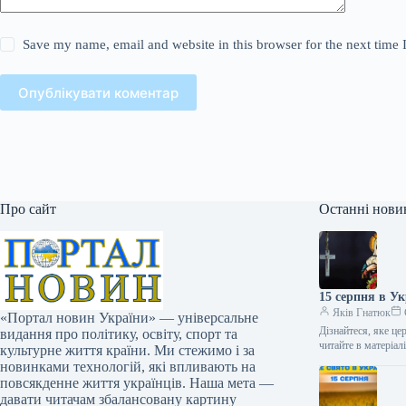
Save my name, email and website in this browser for the next time
Опублікувати коментар
Про сайт
Останні нови
15 серпня в Ук
Яків Гнатюк
«Портал новин України» — універсальне
Дізнайтеся, яке це
видання про політику, освіту, спорт та
читайте в матеріа
культурне життя країни. Ми стежимо і за
новинками технологій, які впливають на
повсякденне життя українців. Наша мета —
давати читачам збалансовану картину