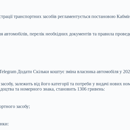
страції транспортних засобів регламентується постановою Кабм
 автомобілів, перелік необхідних документів та правила провед
elegram Додати Скільки коштує зміна власника автомобіля у 202
асобу, залежить від його категорії та потреби у видачі нових но
ідоцтва та номерного знака, становить 1306 гривень:
ортного засобу;
інки: