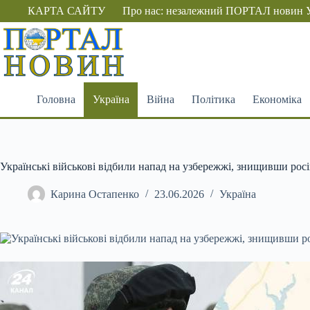
Перейти
КАРТА САЙТУ
Про нас: незалежний ПОРТАЛ новин 
до
вмісту
Головна
Україна
Війна
Політика
Економіка
Українські військові відбили напад на узбережжі, знищивши росі
Карина Остапенко
23.06.2026
Україна