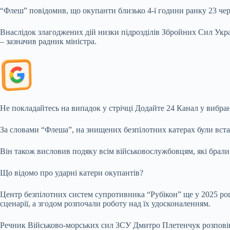
“Флеш” повідомив, що окупанти близько 4-ї години ранку 23
чер
Внаслідок злагоджених дій низки підрозділів Збройних Сил Украї
– зазначив радник міністра.
Не покладайтесь на випадок у стрічці Додайте 24 Канал у вибра
За словами “Флеша”, на знищених безпілотних катерах були встано
Він також висловив подяку всім військовослужбовцям, які брали у
Що відомо про ударні катери окупантів?
Центр безпілотних систем супротивника “Рубікон” ще у 2025 роц
сценарії, а згодом розпочали роботу над їх удосконаленням.
Речник Військово-морських сил ЗСУ Дмитро Плетенчук розповів, 