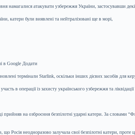
вня намагалися атакувати узбережжя України, застосувавши декі
ни, катери були виявлені та нейтралізовані ще в морі,
ні в Google Додати
влені термінали Starlink, оскільки інших дієвих засобів для керу
часть в операції із захисту українського узбережжя та ліквідації
і прийняв на озброєння безпілотні ударні катери. За словами “Ф
що Росія неодноразово залучала свої безпілотні катери, проте ц