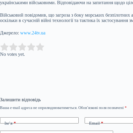
українськими військовими. Відповідаючи на запитання щодо цілей
Військовий повідомив, що загроза з боку морських безпілотних ап
оскільки в сучасній війні технології та тактика їх застосування 
Джерело:
www.24tv.ua
Submit Rating
Rate this item:
No votes yet.
Залишити відповідь
Ваша e-mail адреса не оприлюднюватиметься.
Обов’язкові поля позначені
*
Ім’я
*
Email
*