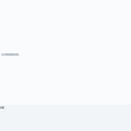
 I comment.
ни