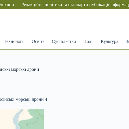
України
Редакційна політика та стандарти публікації інформац
Технології
Освіта
Суспільство
Події
Культура
З
йські морські дрони