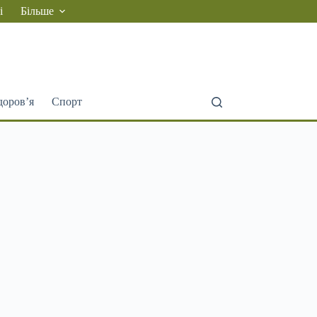
і
Більше
доров’я
Спорт