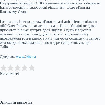
Внутрішня ситуація у США залишається досить нестабільною.
Багато громадян невдоволені рішеннями щодо війни на
Близькому Сході.
Голова аналітично-адвокаційної організації “Центр спільних
дій” Олег Рибачук вважає, що тема війни в Україні не буде в
пріоритеті під час зустрічі двох лідерів. Однак ця зустріч
важлива для всього світу, адже ніхто не зацікавлений у
продовженні торгівельної війни, яка може сколихнути світову
економіку. Також важливо, що лідери говоритимуть про
Тайвань.
Джерело:
www.24tv.ua
Submit Rating
Rate this item:
No votes yet.
Залишити відповідь