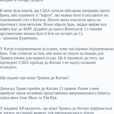
В мене була версія, що США почали військову операцію проти
Ірану, аби отримати ті “карти”, які можна було б поставити на
перемовний стіл з Китаєм. Штати мали покласти щось на
противагу цим металам. Вони обрали Іран, звідки майже вся
нафта йде до КНР. Додайте до цього Венесуелу. І з такими
аргументами можна було б йти на зустріч до Сі,
– зазначив Буряченко.
У Китаї усвідомлювали ці плани, тому послідовно підтримували
Іран. Там стежили за тим, аби вони не пішли на бажані для
Трампа умови для мирної угоди. Це й призвело до того, що
президент США приїхав до Китаю з не надто сильною
позицією.
Що відомо про візит Трампа до Китаю?
Дональд Трамп прибув до Китаю 13 травня. Разом з ним
прибули також впливові представники американського бізнесу,
серед яких Ілон Маск та Тім Кук.
У виданні AP вказують, що візит Трампа до Китаю відбувається
в досить чутливий момент для американського лідера.