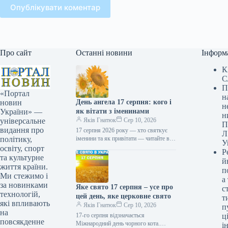
Опублікувати коментар
Про сайт
Останні новини
Інформ
К
С
П
«Портал
н
День ангела 17 серпня: кого і
новин
н
як вітати з іменинами
України» —
н
Яків Гнатюк
Сер 10, 2026
універсальне
П
видання про
17 серпня 2026 року — хто святкує
Л
іменини та як привітати — читайте в
політику,
У
статті ТСН.ua. Який день ангела 17…
освіту, спорт
Р
та культурне
й
життя країни.
п
Ми стежимо і
а
за новинками
Яке свято 17 серпня – усе про
с
технологій,
цей день, яке церковне свято
т
які впливають
Яків Гнатюк
Сер 10, 2026
п
на
17-го серпня відзначається
ці
повсякденне
Міжнародний день чорного кота.
і