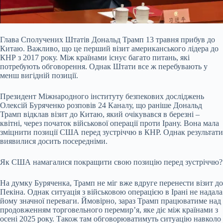
Глава Сполучених Штатів Дональд Трамп 13 травня прибув до
Китаю. Важливо, що це перший візит американського лідера до
КНР з 2017 року. Між країнами існує багато питань, які
потребують обговорення. Однак Штати все ж перебувають у
менш вигідній позиції.
Президент
Міжнародного інституту безпекових досліджень
Олексій Буряченко розповів 24 Каналу, що раніше Дональд
Трамп відклав візит до Китаю, який очікувався в березні –
квітні, через початок військової операції проти Ірану. Вона мала
зміцнити позиції США перед зустріччю в КНР. Однак результати
виявилися досить посередніми.
Як США намагалися покращити свою позицію перед зустріччю?
На думку Буряченка, Трамп не міг вже вдруге перенести візит до
Пекіна. Однак ситуація з військовою операцією в Ірані не надала
йому значної переваги. Ймовірно, зараз Трамп працюватиме над
продовженням торговельного перемир’я, яке діє між країнами з
осені 2025 року. Також там обговорюватимуть ситуацію навколо