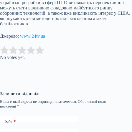
українські розробки в сфері ППО виглядають перспективно і
можуть стати важливою складовою майбутнього ринку
оборонних технологій, а також вже викликають інтерес у США,
які шукають дієві методи протидії масованим атакам
безпілотників.
Джерело:
www.24tv.ua
Submit Rating
Rate this item:
No votes yet.
Залишити відповідь
Ваша e-mail адреса не оприлюднюватиметься.
Обов’язкові поля
позначені
*
Ім’я
*