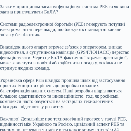
За яким принципом загалом функціонує система РЕБ та як вона
здатна приглушувати БпЛА?
Системи радіоелектронної боротьби (РЕБ) генерують потужні
електромагнітні перешкоди, що блокують стандартні канали
зв’язку безпілотника.
Внаслідок цього апарат втрачає зв’язок з оператором, зникає
відеосигнал, а супутникова навігація (GPS/ГЛОНАСС) перестає
функціонувати. Через це БпЛА фактично “втрачає орієнтацію”,
може зависнути в повітрі або здійснити посадку, оскільки не
отримує жодних команд.
Українська сфера РЕБ швидко пройшла шлях від застосування
простих імпортних рішень до розробки складних
багатофункціональних систем. Наші розробки відрізняються
більшою адаптивністю та інноваційністю, тоді як російські
комплекси часто базуються на застарілих технологічних
підходах і відстають у розвитку.
Важливо! Детальніше про технологічний прогрес у галузі РЕБ,
відмінності між Україною та Росією, цивільний аспект РЕБ та
економічні переваги читайте в ексклюзивному інтерв’ю 24