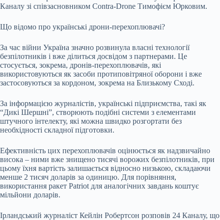
Каналу зі співзасновником Contra-Drone Тимофієм Юрковим.
Що відомо про українські дрони-перехоплювачі?
За час війни Україна значно розвинула власні технології
безпілотників і вже ділиться досвідом з партнерами. Це
стосується, зокрема, дронів-перехоплювачів, які
використовуються як засоби протиповітряної оборони і вже
застосовуються за кордоном, зокрема на Близькому Сході.
За інформацією журналістів, українські підприємства, такі як
“Дикі Шершні”, створюють подібні системи з елементами
штучного інтелекту, які можна швидко розгортати без
необхідності складної підготовки.
Ефективність цих перехоплювачів оцінюється як надзвичайно
висока – ними вже знищено тисячі ворожих безпілотників, при
цьому їхня вартість залишається відносно низькою, складаючи
менше 2 тисяч доларів за одиницю. Для порівняння,
використання ракет Patriot для аналогічних завдань коштує
мільйони доларів.
Ірландський журналіст Кейлін Робертсон розповів 24 Каналу, що