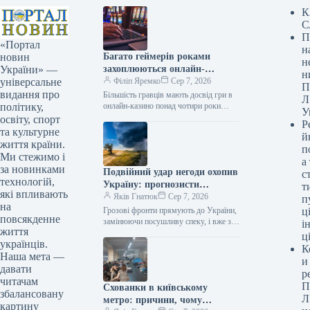
К
С
П
«Портал
н
Багато геймерів роками
новин
н
захоплюються онлайн-
України» —
н
розвагами, часто більше
Філіп Яремко
Сер 7, 2026
універсальне
П
чотирьох років.
видання про
Більшість гравців мають досвід гри в
Л
онлайн-казино понад чотири роки
політику,
У
Дослідження 07.08.2026 05:42
освіту, спорт
Р
Укрінформ Майже 56% учасників
та культурне
й
опитування ринку азартних…
життя країни.
п
Ми стежимо і
а
за новинками
Подвійний удар негоди охопив
с
технологій,
Україну: прогнозисти
т
які впливають
попереджають і вказують
Яків Гнатюк
Сер 7, 2026
п
на
найризикованіші дні (карта)
Грозові фронти прямують до України,
ці
повсякденне
замінюючи посушливу спеку, і вже з 8
і
життя
серпня почнуть витісняти високі
ц
українців.
температури з більшості регіонів.…
К
Наша мета —
и
давати
р
читачам
П
Схованки в київському
збалансовану
Л
метро: причини, чому
картину