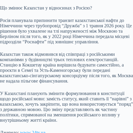
Що змінює Казахстан у відносинах з Росією?
Росія планувала припинити транзит казахстанської нафти до
Німеччини через трубопровід “Дружба” з 1 травня 2026 року. Це
рішення було ухвалене на тлі напруженості між Москвою та
Берліном після того, як у 2022 році Німеччина передала місцеві
підрозділи “Роснафти” під зовнішнє управління.
Казахстан також відмовився від співпраці з російськими
компаніями у будівництві трьох теплових електростанцій.
Станцію в Кокшетау країна вирішила будувати самостійно, а
проєкти в Семеї та Усть-Каменогорську були передані
казахстансько-сінгапурському консорціуму після того, як Москва
не надала пільгове фінансування.
У Казахстані планують змінити формулювання в конституції
щодо російської мови: замість статусу, який ставить її “нарівні” з
казахською, хочуть закріпити, що вона використовується “поряд”
з державною мовою. Цю зміну представляють як частину
політики, спрямованої на зменшення російського впливу у
внутрішньому житті країни.
Джерело:
www.24tv.ua