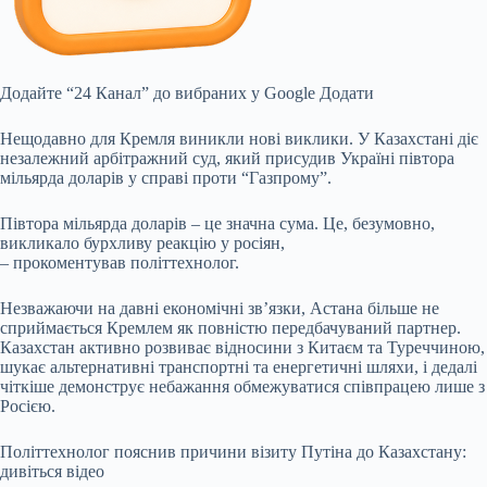
Додайте “24 Канал” до вибраних у Google Додати
Нещодавно для Кремля виникли нові виклики. У Казахстані діє
незалежний арбітражний суд, який присудив Україні півтора
мільярда доларів у справі проти “Газпрому”.
Півтора мільярда доларів – це значна сума. Це, безумовно,
викликало бурхливу реакцію у росіян,
– прокоментував політтехнолог.
Незважаючи на давні економічні зв’язки, Астана більше не
сприймається Кремлем як повністю передбачуваний партнер.
Казахстан активно розвиває відносини з Китаєм та Туреччиною,
шукає альтернативні транспортні та енергетичні шляхи, і дедалі
чіткіше демонструє небажання обмежуватися співпрацею лише з
Росією.
Політтехнолог пояснив причини візиту Путіна до Казахстану:
дивіться відео