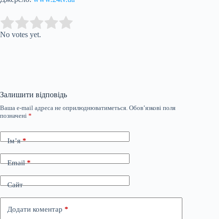
Submit Rating
Rate this item:
No votes yet.
Залишити відповідь
Ваша e-mail адреса не оприлюднюватиметься.
Обов’язкові поля
позначені
*
Ім’я
*
Email
*
Сайт
Додати коментар
*