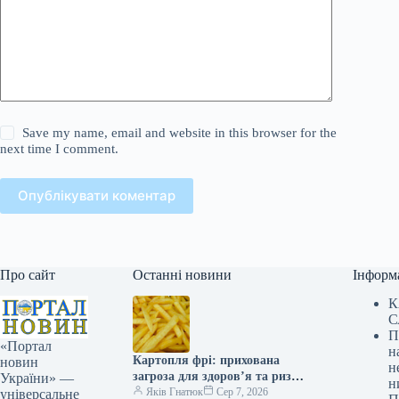
Save my name, email and website in this browser for the
next time I comment.
Опублікувати коментар
Про сайт
Останні новини
Інформ
К
С
П
«Портал
н
Картопля фрі: прихована
новин
н
загроза для здоров’я та ризик
України» —
н
розвитку діабету
Яків Гнатюк
Сер 7, 2026
універсальне