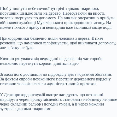
Щоб уникнути небезпечної зустрічі з дикою твариною,
порушник швидко заліз на дерево. Перебуваючи на висоті,
чоловік звернувся по допомогу. На виклик оперативно прибули
військовослужбовці Мукачівського прикордонного загону. На
момент їхнього прибуття ведмедиця вже залишила місце події.
Прикордонники безпечно зняли чоловіка з дерева. Втікач
розповів, що намагався телефонувати, щоб викликати допомогу,
але зв’язку не було.
Киянин рятувався від ведмедиці на дереві під час спроби
незаконно перетнути кордон: дивіться відео
Згодом його доставили до підрозділу для з’ясування обставин.
За фактом спроби незаконного перетину державного кордону
стосовно чоловіка склали адміністративний протокол.
У Держприкордонслужбі вкотре нагадують, що незаконні
маршрути через гірську місцевість становлять небезпеку не лише
через складний рельєф і погодні умови, а й через можливі
зустрічі з дикими тваринами.