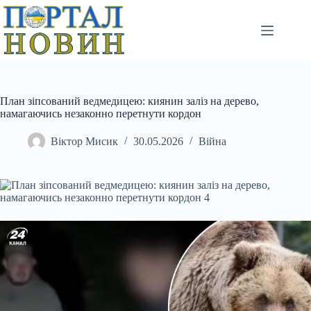
Перейти
до
вмісту
План зіпсований ведмедицею: киянин заліз на дерево,
намагаючись незаконно перетнути кордон
Віктор Мисик
30.05.2026
Війна