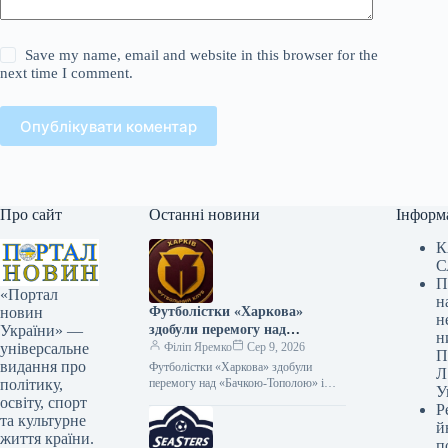
Save my name, email and website in this browser for the
next time I comment.
Опублікувати коментар
Про сайт
Останні новини
Інформ
К
С
П
«Портал
н
Футболістки «Харкова»
новин
н
здобули перемогу над
України» —
н
«Бачкою-Тополою» і
Філіп Яремко
Сер 9, 2026
універсальне
П
братимуть участь у Кубку
видання про
Футболістки «Харкова» здобули
Л
Європи
перемогу над «Бачкою-Тополою» і
політику,
У
кваліфікувалися до Кубка Європи
освіту, спорт
Р
08.08.2026 17:53 Укрінформ
та культурне
й
Українська жіноча футбольна команда
життя країни.
п
«Харків» здобула…