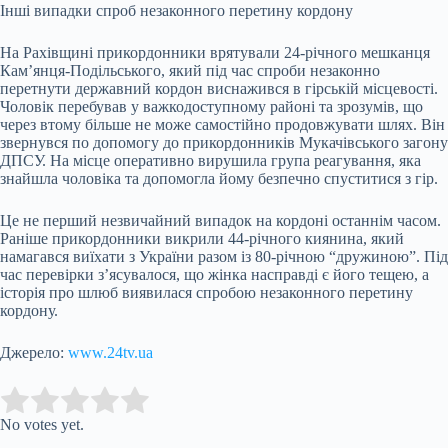
Інші випадки спроб незаконного перетину кордону
На Рахівщині прикордонники врятували 24-річного мешканця
Кам’янця-Подільського, який під час спроби незаконно
перетнути державний кордон виснажився в гірській місцевості.
Чоловік перебував у важкодоступному районі та зрозумів, що
через втому більше не може самостійно продовжувати шлях. Він
звернувся по допомогу до прикордонників Мукачівського загону
ДПСУ. На місце оперативно вирушила група реагування, яка
знайшла чоловіка та допомогла йому безпечно спуститися з гір.
Це не перший незвичайний випадок на кордоні останнім часом.
Раніше прикордонники викрили 44-річного киянина, який
намагався виїхати з України разом із 80-річною “дружиною”. Під
час перевірки з’ясувалося, що жінка насправді є його тещею, а
історія про шлюб виявилася спробою незаконного перетину
кордону.
Джерело:
www.24tv.ua
Submit Rating
Rate this item:
No votes yet.