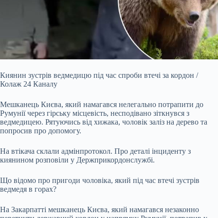
Киянин зустрів ведмедицю під час спроби втечі за кордон /
Колаж 24 Каналу
Мешканець Києва, який намагався
нелегально потрапити до
Румунії через гірську місцевість, несподівано зіткнувся з
ведмедицею. Рятуючись від хижака, чоловік заліз на дерево та
попросив про допомогу.
На втікача склали адмінпротокол. Про деталі інциденту з
киянином розповіли у Держприкордонслужбі.
Що відомо про пригоди чоловіка, який під час втечі зустрів
ведмедя в горах?
На Закарпатті мешканець Києва, який намагався незаконно