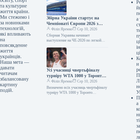
освіту, спорт
Р
природно.…
та культурне
й
життя країни.
п
Ми стежимо і
Збірна України стартує на
а
за новинками
Чемпіонаті Європи 2026 з
с
технологій,
легкої атлетики
Філіп Яремко
Сер 10, 2026
т
які впливають
Сборная Украины начинает
п
на
выступление на ЧЕ-2026 по легкой
ці
повсякденне
атлетике
і
життя
ц
українців.
К
Наша мета —
и
давати
р
Усі учасниці чвертьфіналу
читачам
П
турніру WTA 1000 у Торонто
збалансовану
Л
визначилися.
Філіп Яремко
Сер 10, 2026
картину
н
Визначено всіх учасниць чвертьфіналу
подій.
У
турніру WTA 1000 у Торонто
П
10.08.2026 09:57 Укрінформ Японка
Наомі Осака та швейцарка Белінда
а
Бенчич зайняли…
к
н
ті
з
п
л