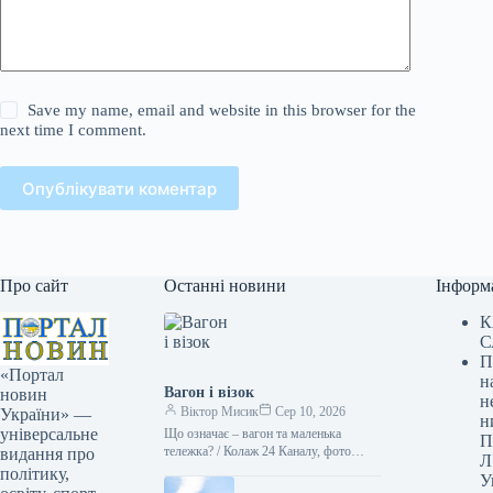
Save my name, email and website in this browser for the
next time I comment.
Опублікувати коментар
Про сайт
Останні новини
Інформ
К
С
П
«Портал
н
Вагон і візок
новин
н
Віктор Мисик
Сер 10, 2026
України» —
н
універсальне
Що означає – вагон та маленька
П
тележка? / Колаж 24 Каналу, фото
видання про
Л
magnific Буквальний переклад
політику,
У
усталених висловів рідко звучить