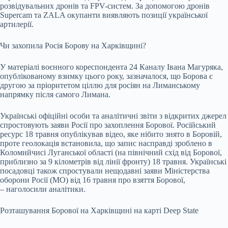
розвідувальних дронів та FPV-систем. За допомогою дронів
Supercam та ZALA окупанти виявляють позиції української
артилерії.
Чи захопила Росія Борову на Харківщині?
У матеріалі воєнного кореспондента 24 Каналу Івана Магуряка,
опублікованому взимку цього року, зазначалося, що Борова є
другою за пріоритетом ціллю для росіян на Лиманському
напрямку після самого Лимана.
Українські офіційні особи та аналітичні звіти з відкритих джерел
спростовують заяви Росії про захоплення Борової. Російський
ресурс 18 травня опублікував відео, яке нібито знято в Боровій,
проте геолокація встановила, що запис насправді зроблено в
Коломийчисі Луганської області (на північний схід від Борової,
приблизно за 9 кілометрів від лінії фронту) 18 травня. Українські
посадовці також спростували нещодавні заяви Міністерства
оборони Росії (МО) від 16 травня про взяття Борової,
– наголосили аналітики.
Розташування Борової на Харківщині на карті Deep State