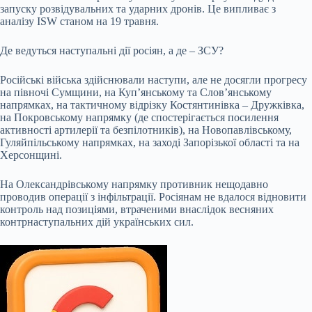
запуску розвідувальних та ударних дронів. Це випливає з
аналізу ISW станом на 19 травня.
Де ведуться наступальні дії росіян, а де – ЗСУ?
Російські війська здійснювали наступи, але не досягли прогресу
на півночі Сумщини, на Куп’янському та Слов’янському
напрямках, на тактичному відрізку Костянтинівка – Дружківка,
на Покровському напрямку (де спостерігається посилення
активності артилерії та безпілотників), на Новопавлівському,
Гуляйпільському напрямках, на заході Запорізької області та на
Херсонщині.
На Олександрівському напрямку противник нещодавно
проводив операції з інфільтрації. Росіянам не вдалося відновити
контроль над позиціями, втраченими внаслідок весняних
контрнаступальних дій українських сил.