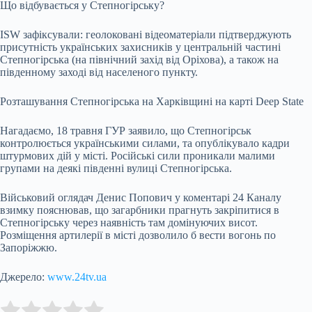
Що відбувається у Степногірську?
ISW зафіксували: геолоковані відеоматеріали підтверджують
присутність українських захисників у центральній частині
Степногірська (на північний захід від Оріхова), а також на
південному заході від населеного пункту.
Розташування Степногірська на Харківщині на карті Deep State
Нагадаємо, 18 травня ГУР заявило, що Степногірськ
контролюється українськими силами, та опублікувало кадри
штурмових дій у місті. Російські сили проникали малими
групами на деякі південні вулиці Степногірська.
Військовий оглядач Денис Попович у коментарі 24 Каналу
взимку пояснював, що загарбники прагнуть закріпитися в
Степногірську через наявність там домінуючих висот.
Розміщення артилерії в місті дозволило б вести вогонь по
Запоріжжю.
Джерело:
www.24tv.ua
Submit Rating
Rate this item: