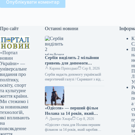
Опублікувати коментар
Про сайт
Останні новини
Інформ
К
С
П
«Портал
н
Сербія виділить 2 мільйони
новин
н
гривень для допомоги
України» —
н
українській енергетичній
Карина Приходько
Сер 8, 2026
універсальне
П
галузі, – Зеленський
видання про
Сербія надасть допомогу українській
Л
енергетичній галузі / Скриншот з відео
політику,
У
ОП Сербія надасть підтримку
освіту, спорт
Р
українській енергетиці, виділивши для
та культурне
й
цього два…
життя країни.
п
Ми стежимо і
а
за новинками
«Одіссея» — перший фільм
с
технологій,
Нолана за 14 років, який
т
які впливають
подолав позначку у 1 мільярд
Дмитро Хмара
Сер 8, 2026
п
на
доларів.
«Одіссея» стала для Нолана першим
ці
повсякденне
фільмом за 14 років, який заробив
і
життя
понад $1 мільярд 08.08.2026 14:27