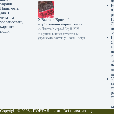
ц
українців.
Укрінформ Стрічка Крістофера
К
Нолана…
Наша мета —
и
давати
р
читачам
П
У Великій Британії
збалансовану
Л
опубліковано збірку творів
картину
н
дванадцяти українських
Дмитро Хмара
Сер 8, 2026
подій.
У
письменниць, а у Швеції –
У Британії вийшла антологія 12
П
видання п’єс Наталки
українських поеток, у Швеції – збірка
а
Наталки Ворожбит 08.08.2026 15:54
Ворожбит.
Укрінформ У Сполученому
к
Королівстві світ…
н
ті
з
п
л
д
У
в
т
р
т
а
к
Copyright © 2026 - ПОРТАЛ новин. Всі права захищені.