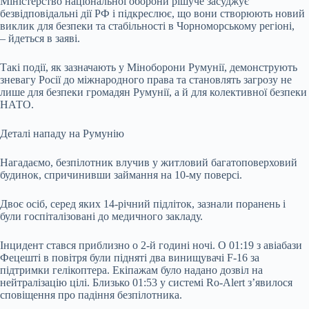
Міністерство національної оборони рішуче засуджує
безвідповідальні дії РФ і підкреслює, що вони створюють новий
виклик для безпеки та стабільності в Чорноморському регіоні,
– йдеться в заяві.
Такі події, як зазначають у Міноборони Румунії, демонструють
зневагу Росії до міжнародного права та становлять загрозу не
лише для безпеки громадян Румунії, а й для колективної безпеки
НАТО.
Деталі нападу на Румунію
Нагадаємо, безпілотник влучив у житловий багатоповерховий
будинок, спричинивши займання на 10-му поверсі.
Двоє осіб, серед яких 14-річний підліток, зазнали поранень і
були госпіталізовані до медичного закладу.
Інцидент стався приблизно о 2-й годині ночі. О 01:19 з авіабази
Фецешті в повітря були підняті два винищувачі F-16 за
підтримки гелікоптера. Екіпажам було надано дозвіл на
нейтралізацію цілі. Близько 01:53 у системі Ro-Alert з’явилося
сповіщення про падіння безпілотника.