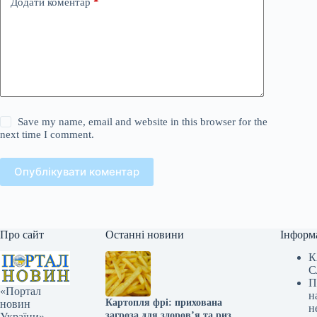
Додати коментар
*
Save my name, email and website in this browser for the
next time I comment.
Опублікувати коментар
Про сайт
Останні новини
Інформ
К
С
П
«Портал
н
Картопля фрі: прихована
новин
н
загроза для здоров’я та ризик
України» —