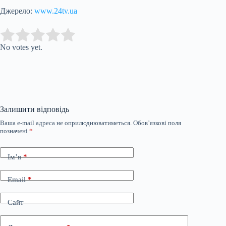
Джерело:
www.24tv.ua
Submit Rating
Rate this item:
No votes yet.
Залишити відповідь
Ваша e-mail адреса не оприлюднюватиметься.
Обов’язкові поля
позначені
*
Ім’я
*
Email
*
Сайт