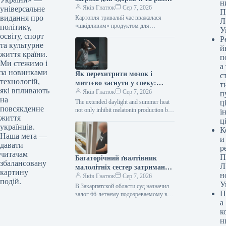
н
розвитку діабету
Яків Гнатюк
Сер 7, 2026
універсальне
П
видання про
Картопля тривалий час вважалася
Л
«шкідливим» продуктом для
політику,
У
здоров’я, але нове масштабне
освіту, спорт
Р
дослідження виявило, що справа не
та культурне
й
лише в самій картоплі,…
життя країни.
п
Ми стежимо і
а
за новинками
Як перехитрити мозок і
с
технологій,
миттєво заснути у спеку:
т
які впливають
вражаючий лайфхак із
Яків Гнатюк
Сер 7, 2026
п
на
наволочкою
The extended daylight and summer heat
ці
повсякденне
not only inhibit melatonin production but
і
життя
also provoke psychological anxiety,
ц
українців.
which prevents the body…
К
Наша мета —
и
давати
р
читачам
П
Багаторічний ґвалтівник
збалансовану
Л
малолітніх сестер затриманий
картину
н
на Закарпатті, але 66-річному
Яків Гнатюк
Сер 7, 2026
подій.
У
злочинцю призначили
В Закарпатской области суд назначил
П
заставу.
залог 66-летнему подозреваемому в
а
изнасиловании двух детей Девочка
призналась психологу: на Закарпатье
к
разоблачили 66-летнего мужчину,…
н