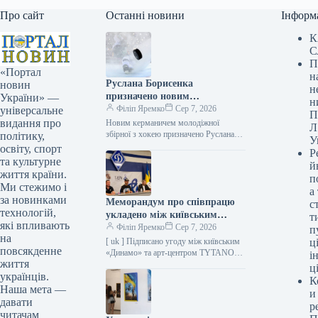
Про сайт
Останні новини
Інформ
К
С
П
«Портал
н
Руслана Борисенка
новин
н
призначено новим
України» —
н
керманичем юнацької
Філіп Яремко
Сер 7, 2026
універсальне
П
хокейної команди.
видання про
Новим керманичем молодіжної
Л
збірної з хокею призначено Руслана
політику,
У
Борисенка 07.08.2026 23:19
освіту, спорт
Р
Укрінформ На сезон 2026/2027
та культурне
й
юнацька команда України виступатиме
життя країни.
п
під…
Ми стежимо і
а
за новинками
Меморандум про співпрацю
с
технологій,
укладено між київським
т
які впливають
«Динамо» та арт-центром
Філіп Яремко
Сер 7, 2026
п
на
TYTANOVI
[ uk ] Підписано угоду між київським
ці
повсякденне
«Динамо» та арт-центром TYTANOVI
і
життя
Фото 07.08.2026 17:53 Укрінформ
ц
українців.
Спортивний клуб «Динамо» (Київ)
К
та…
Наша мета —
и
давати
р
читачам