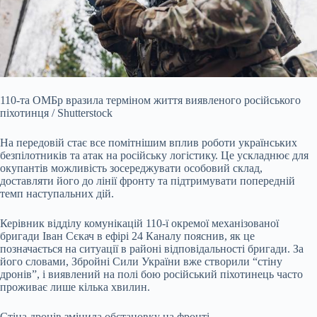
110-та ОМБр вразила терміном життя виявленого російського
піхотинця / Shutterstock
На передовій стає все помітнішим вплив роботи українських
безпілотників та атак на російську логістику. Це ускладнює для
окупантів можливість зосереджувати особовий склад,
доставляти його до лінії фронту та підтримувати попередній
темп наступальних дій.
Керівник відділу комунікацій 110-ї окремої механізованої
бригади Іван Сєкач в ефірі 24 Каналу пояснив, як це
позначається на ситуації в районі відповідальності
бригади. За
його словами, Збройні Сили України вже створили “стіну
дронів”, і виявлений на полі бою російський піхотинець часто
проживає лише кілька хвилин.
Стіна дронів змінила обстановку на фронті