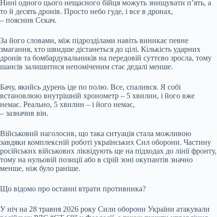
Нині одного цього нещасного бійця можуть знищувати п’ять, а
то й десять дронів. Просто небо гуде, і все в дронах,
– пояснив Сєкач.
За його словами, між підрозділами навіть виникає певне
змагання, хто швидше дістанеться до цілі. Кількість ударних
дронів та бомбардувальників на передовій суттєво зросла, тому
шансів залишитися непоміченим стає дедалі менше.
Бачу, якийсь дурень іде по полю. Все, спалився. Я собі
встановлюю внутрішній хронометр – 5 хвилин, і його вже
немає. Реально, 5 хвилин – і його немає,
– зазначив він.
Військовий наголосив, що така ситуація стала можливою
завдяки комплексній роботі українських Сил оборони. Частину
російських військових ліквідують ще на підходах до лінії фронту,
тому на нульовій позиції або в сірій зоні окупантів значно
менше, ніж було раніше.
Що відомо про останні втрати противника?
У ніч на 28 травня 2026 року Сили оборони України атакували