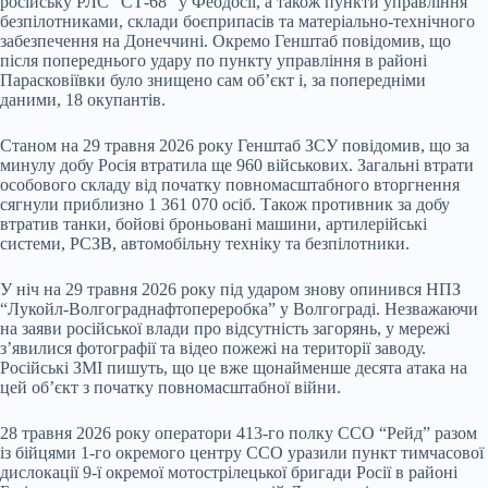
російську РЛС “СТ-68” у Феодосії, а також пункти управління
безпілотниками, склади боєприпасів та матеріально-технічного
забезпечення на Донеччині. Окремо Генштаб повідомив, що
після попереднього удару по пункту управління в районі
Парасковіївки було знищено сам об’єкт і, за попередніми
даними, 18 окупантів.
Станом на 29 травня 2026 року Генштаб ЗСУ повідомив, що за
минулу добу Росія втратила ще 960 військових. Загальні втрати
особового складу від початку повномасштабного вторгнення
сягнули приблизно 1 361 070 осіб. Також противник за добу
втратив танки, бойові броньовані машини, артилерійські
системи, РСЗВ, автомобільну техніку та безпілотники.
У ніч на 29 травня 2026 року під ударом знову опинився НПЗ
“Лукойл-Волгограднафтопереробка” у Волгограді. Незважаючи
на заяви російської влади про відсутність загорянь, у мережі
з’явилися фотографії та відео пожежі на території заводу.
Російські ЗМІ пишуть, що це вже щонайменше десята атака на
цей об’єкт з початку повномасштабної війни.
28 травня 2026 року оператори 413-го полку ССО “Рейд” разом
із бійцями 1-го окремого центру ССО уразили пункт тимчасової
дислокації 9-ї окремої мотострілецької бригади Росії в районі