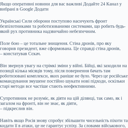
Якщо оперативні новини для вас важливі Додайте 24 Канал у
вибрані в Google Додати
Українські Сили оборони поступово насичують фронт
безпілотниками та роботизованими системами, що робить будь-
який рух противника надзвичайно небезпечним.
Поле бою – це тотальне знищення. Стіна дронів, про яку
говорив президент, вже сформована. Це справді стіна дронів,
– констатував Сєкач.
Він звернув увагу на стрімкі зміни у війні. Бійці, які заходили на
позиції кілька місяців тому, після повернення бачать там
роботизовані комплекси, яких раніше не було. Через це російське
командування змушене постійно шукати нові підходи, оскільки
старі методи все частіше стають неефективними.
Супротивник не розуміє, як діяти на цій ділянці, так само, як і
загалом на фронті, він не знає, як діяти,
– підкреслив він.
Навіть якщо Росія знову спробує збільшити чисельність піхоти та
кидати її в атаки, це не гарантує успіху. За словами військового,