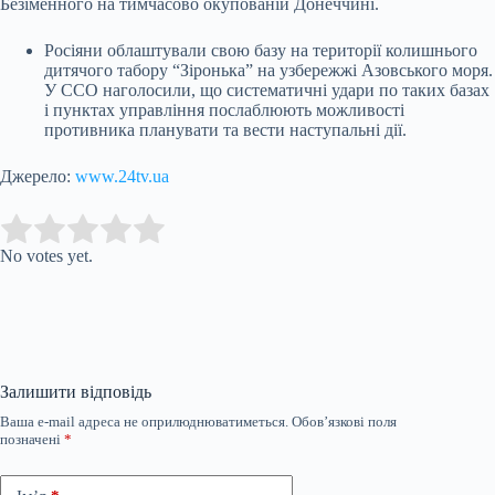
Безіменного на тимчасово окупованій Донеччині.
Росіяни облаштували свою базу на території колишнього
дитячого табору “Зіронька” на узбережжі Азовського моря.
У ССО наголосили, що систематичні удари по таких базах
і пунктах управління послаблюють можливості
противника планувати та вести наступальні дії.
Джерело:
www.24tv.ua
Submit Rating
Rate this item:
No votes yet.
Залишити відповідь
Ваша e-mail адреса не оприлюднюватиметься.
Обов’язкові поля
позначені
*