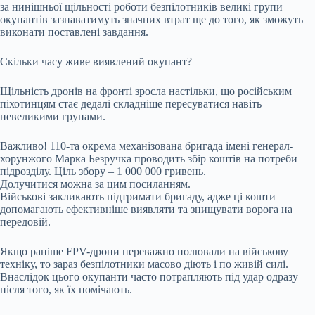
за нинішньої щільності роботи безпілотників великі групи
окупантів зазнаватимуть значних втрат ще до того, як зможуть
виконати поставлені завдання.
Скільки часу живе виявлений окупант?
Щільність дронів на фронті зросла настільки, що російським
піхотинцям стає дедалі складніше пересуватися навіть
невеликими групами.
Важливо! 110-та окрема механізована бригада імені генерал-
хорунжого Марка Безручка проводить збір коштів на потреби
підрозділу. Ціль збору – 1 000 000 гривень.
Долучитися можна за цим посиланням.
Військові закликають підтримати бригаду, адже ці кошти
допомагають ефективніше виявляти та знищувати ворога на
передовій.
Якщо раніше FPV-дрони переважно полювали на військову
техніку, то зараз безпілотники масово діють і по живій силі.
Внаслідок цього окупанти часто потрапляють під удар одразу
після того, як їх помічають.