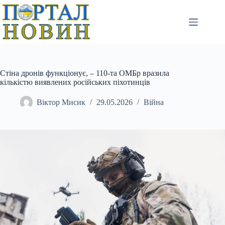
Перейти
до
вмісту
Стіна дронів функціонує, – 110-та ОМБр вразила
кількістю виявлених російських піхотинців
Віктор Мисик
29.05.2026
Війна