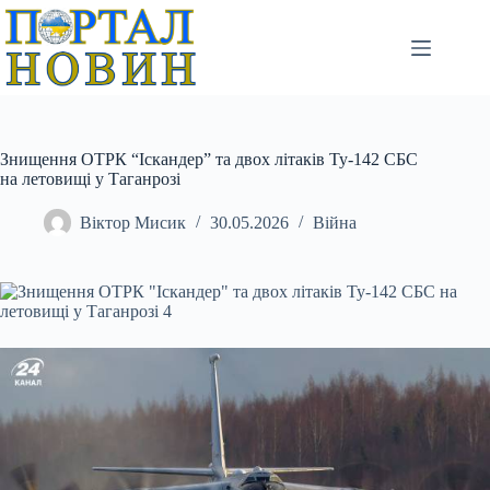
Перейти
до
вмісту
Знищення ОТРК “Іскандер” та двох літаків Ту-142 СБС
на летовищі у Таганрозі
Віктор Мисик
30.05.2026
Війна