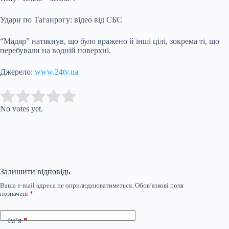
Удари по Таганрогу: відео від СБС
“Мадяр” натякнув, що було вражено й інші цілі, зокрема ті, що
перебували на водній поверхні.
Джерело:
www.24tv.ua
Submit Rating
Rate this item:
No votes yet.
Залишити відповідь
Ваша e-mail адреса не оприлюднюватиметься.
Обов’язкові поля
позначені
*
Ім’я
*