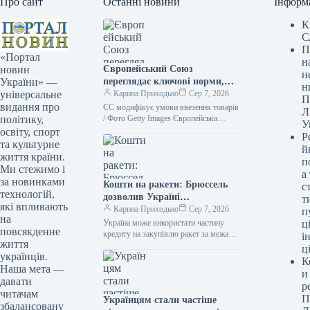
Про сайт
Останні новини
Інформ
К
С
П
«Портал
н
Європейський Союз
новин
н
переглядає ключові норми,
України» —
н
що стануть дійсними з 12
Карина Приходько
Сер 7, 2026
універсальне
П
серпня.
видання про
ЄС модифікує умови ввезення товарів
Л
/ Фото Getty Images Європейська
політику,
У
спільнота вводить удосконалені норми
освіту, спорт
Р
щодо ввезення. Ці зміни
та культурне
й
торкнутимуться живих…
життя країни.
п
Ми стежимо і
а
за новинками
Кошти на ракети: Брюссель
с
технологій,
дозволив Україні
т
які впливають
озброюватися не тільки в
Карина Приходько
Сер 7, 2026
п
на
країнах ЄС
Україна може використати частину
ці
повсякденне
кредиту на закупівлю ракет за межами
і
життя
ЄС / Рexels Частина фінансової
ц
українців.
допомоги, яку Євросоюз надає в…
К
Наша мета —
и
давати
р
читачам
П
Українцям стали частіше
збалансовану