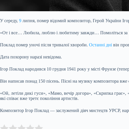
У середу,
9
липня, помер відомий композитор, Герой України Іго
«От і все…
Любила, люблю і любитиму завжди… Помоліться за 
Поклад помер уночі після тривалої хвороби.
Останні дні
він пров
Дата похорону наразі невідома.
Ігор Поклад народився 10 грудня 1941 року у місті Фрунзе (тепе
Він написав понад 150 пісень. Пісні на музику композитора вже
«Ой, летіли дикі гуси», «Мамо, вечір догора», «Скрипка грає»,
які співає вже третє покоління артистів.
Композитор Ігор Поклад — заслужений діяч мистецтв УРСР, народ
Submit Rating
Rate this item: