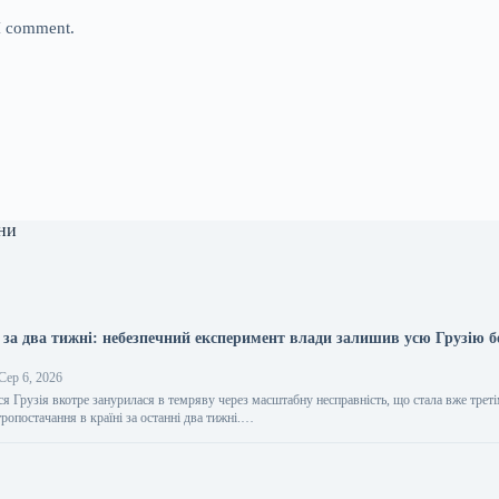
 I comment.
ни
 за два тижні: небезпечний експеримент влади залишив усю Грузію б
Сер 6, 2026
ся Грузія вкотре занурилася в темряву через масштабну несправність, що стала вже трет
опостачання в країні за останні два тижні.…