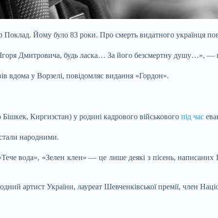
р Поклад. Йому було 83 роки. Про смерть видатного українця по
Ігоря Дмитровича, будь ласка… За його безсмертну душу…», — 
ів вдома у Ворзелі, повідомляє видання «Гордон».
р Бішкек, Киргизстан) у родині кадрового військового
під час
евак
 стали народними.
 «Тече вода», «Зелен клен» — це лише деякі з пісень, написаних
ний артист України, лауреат Шевченківської премії, член Націо