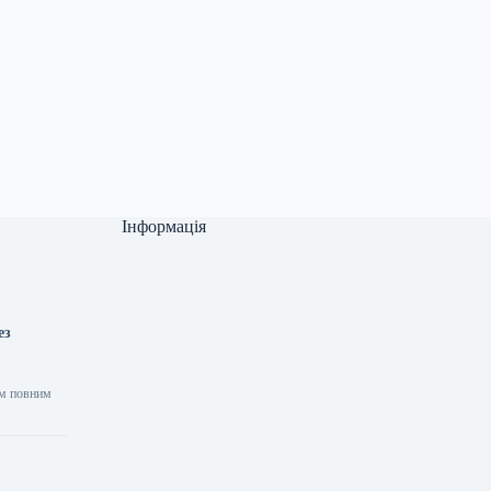
Інформація
ез
ім повним