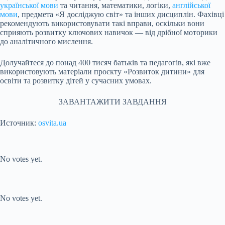
української мови
та читання, математики, логіки,
англійської
мови
, предмета «Я досліджую світ» та інших дисциплін. Фахівці
рекомендують використовувати такі вправи, оскільки вони
сприяють розвитку ключових навичок — від дрібної моторики
до аналітичного мислення.
Долучайтеся до понад 400 тисяч батьків та педагогів, які вже
використовують матеріали проєкту «Розвиток дитини» для
освіти та розвитку дітей у сучасних умовах.
ЗАВАНТАЖИТИ ЗАВДАННЯ
Источник:
osvita.ua
Submit Rating
Rate this
item:
No votes yet.
Submit Rating
Rate this item:
No votes yet.