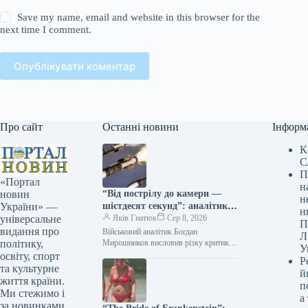
Save my name, email and website in this browser for the
next time I comment.
Опублікувати коментар
Про сайт
Останні новини
Інформ
К
С
П
«Портал
н
“Від пострілу до камери —
новин
н
шістдесят секунд”: аналітик
України» —
н
оборонної сфери попередив
Яків Гнатюк
Сер 8, 2026
універсальне
П
про смертельну загрозу
видання про
Військовий аналітик Богдан
Л
документування влучень
Мирошников висловив різку критику
політику,
У
щодо розміщення відео з наслідками
освіту, спорт
Р
російських ракетних ударів у мережі
та культурне
й
одразу після атак.…
життя країни.
п
Ми стежимо і
а
за новинками