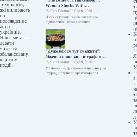
“The Bride of Frankenstein”:
с
технологій,
Woman Shocks With
т
які впливають
Appearance After Dozens of
Яків Гнатюк
Сер 8, 2026
п
на
Plastic Surgeries (Photo)
Після суттєвого зниження ваги та
ці
повсякденне
відновлення, жінка вирішила
і
життя
докорінно змінити свій зовнішній
ц
українців.
вигляд. Протягом року вона пройшла
К
низку хірургічних втручань,…
Наша мета —
и
давати
р
читачам
П
“Дуже боюся тут смажити”:
збалансовану
Л
біженка шокована штрафами
картину
н
за шашлик у Німеччині
Яків Гнатюк
Сер 8, 2026
подій.
У
(відео)
У Німеччині, де смаження шашлику на
П
природі є звичною практикою для
а
українців, така розвага може
обернутися значними фінансовими
к
витратами або…
н
ті
з
п
л
д
У
в
т