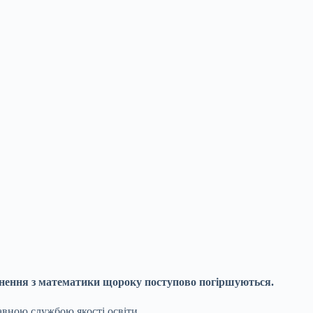
гнення з математики
щороку поступово погіршуються.
авною службою якості освіти.