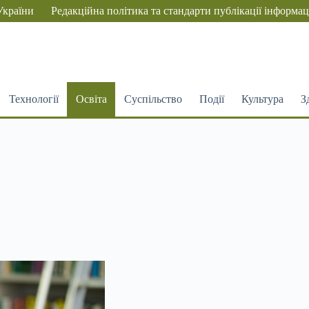
України
Редакційна політика та стандарти публікації інформац
Технології
Освіта
Суспільство
Події
Культура
З