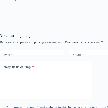
Залишити відповідь
Ваша e-mail адреса не оприлюднюватиметься.
Обов’язкові поля позначені
*
Ім’я
*
Email
*
Додати коментар
*
Save my name, email and website in this browser for the next time