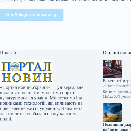
Опублікувати коментар
Про сайт
Останні нови
Багато геймер
Філіп Яремко
«Портал новин України» — універсальне
Більшість гравців
видання про політику, освіту, спорт та
Майже 56% учасни
культурне життя країни. Ми стежимо і за
новинками технологій, які впливають на
повсякденне життя українців. Наша мета —
давати читачам збалансовану картину
подій.
Подвійний уда
найризиковані