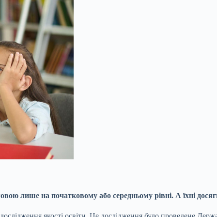
вою лише на початковому або середньому рівні. А їхні дося
дослідження якості освіти. Це дослідження було проведене Держ