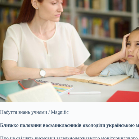
Набуття знань учнями / Magnific
Близько половини восьмикласників оволоділи українською мо
Про це свідчать висновки загальнодержавного моніторингового 