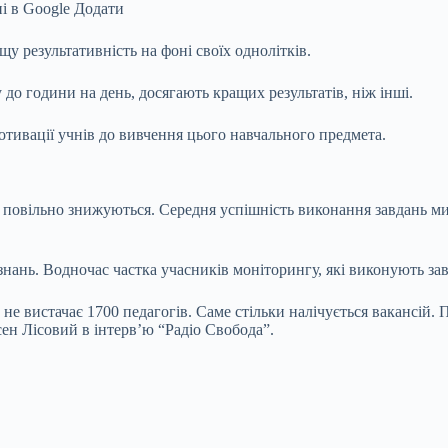
і в Google
Додати
у результативність на фоні своїх однолітків.
до години на день, досягають кращих результатів, ніж інші.
ивації учнів до вивчення цього навчального предмета.
ік повільно знижуються. Середня успішність виконання завдань 
 знань. Водночас частка учасників моніторингу, які виконують за
е вистачає 1700 педагогів. Саме стільки налічується вакансій. 
сен Лісовий в інтерв’ю “Радіо Свобода”.