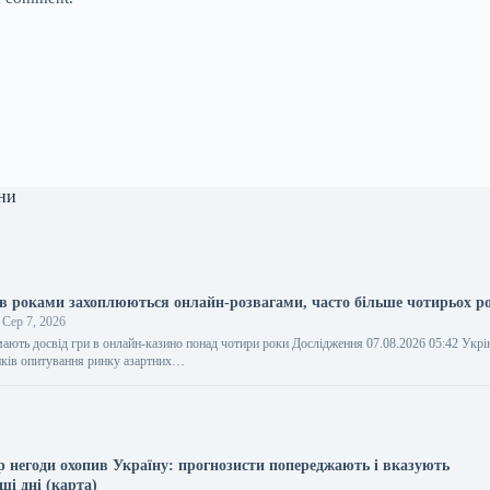
ни
ів роками захоплюються онлайн-розвагами, часто більше чотирьох ро
Сер 7, 2026
 мають досвід гри в онлайн-казино понад чотири роки Дослідження 07.08.2026 05:42 Укр
ків опитування ринку азартних…
р негоди охопив Україну: прогнозисти попереджають і вказують
ші дні (карта)