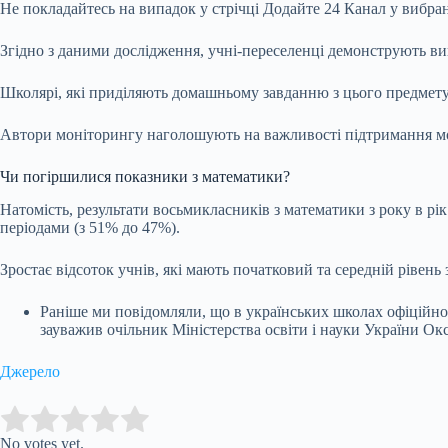
Не покладайтесь на випадок у стрічці
Додайте 24 Канал у вибран
Згідно з даними дослідження, учні-переселенці демонструють вищ
Школярі, які приділяють домашньому завданню з цього предмету 
Автори моніторингу наголошують на важливості підтримання мот
Чи погіршилися показники з математики?
Натомість, результати восьмикласників з математики з року в р
періодами (з 51% до 47%).
Зростає відсоток учнів, які мають початковий та середній рівень
Раніше ми повідомляли, що в українських школах офіційно н
зауважив очільник Міністерства освіти і науки України Ок
Джерело
Submit Rating
Rate this item:
No votes yet.