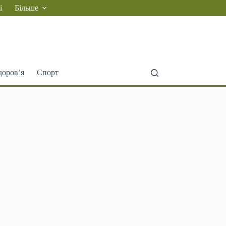
і
Більше
доров’я
Спорт