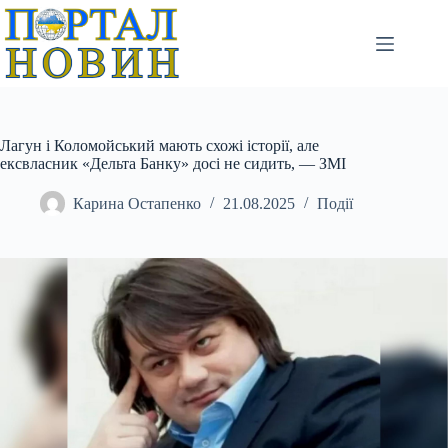
Перейти
до
вмісту
Лагун і Коломойський мають схожі історії, але
ексвласник «Дельта Банку» досі не сидить, — ЗМІ
Карина Остапенко
21.08.2025
Події