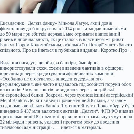
Ексвласник «Дельта банку» Микола Лагун, який довів
фінустанову до банкрутства в 2014 році та завдав цими діями
до 50 млрд грн збитків державі, має отримати
відповідний
рівень відповідальності, як це сталось із власником «Приват
Банку» Ігорем Коломойським, оскільки їхні історії мають багато
спільного. Про це йдеться в публікації видання «Коротко.Про».
Видання нагадує, що обидва банкіри, ймовірно,
використовували схожі схеми виведення активів в офшорні
юрисдикції через кредитування афілійованих компаній.
«Особливо це стосувалось виведення державного
рефінансування, яке часто видавалось під особисті поруки обох
власників. Чимало коштів виводилося через австрійські
та європейські банки. Зокрема, через сумнозвісний австрійський
Meinl Bank із Дельти вивели щонайменше $ 87 млн, а загалом
за допомогою кількох банків Ліхтенштейну та Люксембургу було
виведено $ 437 млн валютних активів „Дельти“. ФГВФО виявив
приголомшливі 182 нікчемні правочини на загальну суму понад
22 мільярди гривень, укладені протягом року до введення
тимчасової адміністрації», — йдеться в матеріалі.