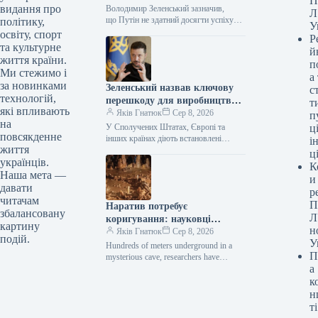
П
видання про
Володимир Зеленський зазначив,
Л
що Путін не здатний досягти успіху
політику,
У
в Україні, тому готує прихований
освіту, спорт
Р
загальний призов і спробує
та культурне
й
маніпулювати домовленостями
життя країни.
п
зі США, щоб представити своєму…
Ми стежимо і
а
за новинками
Зеленський назвав ключову
с
технологій,
перешкоду для виробництва
т
які впливають
українських ракет для Patriot.
Яків Гнатюк
Сер 8, 2026
п
на
У Сполучених Штатах, Європі та
ці
повсякденне
інших країнах діють встановлені
і
життя
норми, які не завжди вдається швидко
ц
українців.
обійти. Володимир Зеленський / ©…
К
Наша мета —
и
давати
р
читачам
П
Наратив потребує
збалансовану
Л
коригування: науковці
картину
н
віднайшли підземну споруду,
Яків Гнатюк
Сер 8, 2026
подій.
У
зведену до появи людства
Hundreds of meters underground in a
П
mysterious cave, researchers have
а
stumbled upon an ancient structure that is
forcing the scientific…
к
н
ті