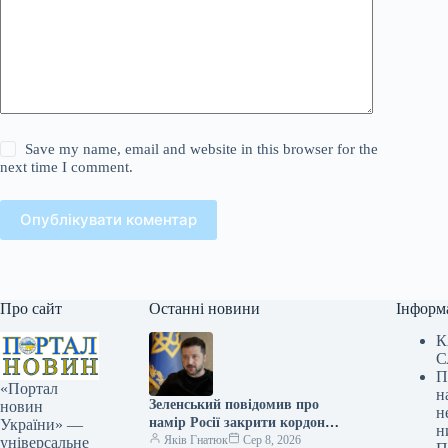
Save my name, email and website in this browser for the
next time I comment.
Опублікувати коментар
Про сайт
Останні новини
Інформ
К
С
П
«Портал
н
Зеленський повідомив про
новин
н
намір Росії закрити кордони
України» —
н
та провести нову мобілізацію.
Яків Гнатюк
Сер 8, 2026
універсальне