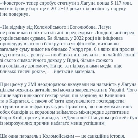
«Фокстрот» тепер спробує стягнути з Лагуна понад $ 117 млн,
які він брав у борг ще в 2012−13 роках під особисту поруку
і не повернув.
«На відміну від Коломойського і Боголюбова, Лагун
не розкривав своїх статків ані перед судом в Лондоні, ані перед
українськими судами. Ба більше, у 2022 році він ініціював
процедуру власного банкрутства як фізособи, визнавши
загальну суму вимог на близько 7 млрд грн, 6 з яких він просив
суд списати, а решту — пообіцяв виплачувати „по чайній ложці“
зі свого символічного доходу у Відні, більше схожого
на соціальну допомогу. На це, за підрахунками медіа, піде
близько тисячі років», — йдеться в матеріалі.
При цьому у ЗМІ неодноразово вказували на наявність у Лагуна
цілком осяжних активів, які можна заарештувати в Україні. Чого
лише варті кількасот гектар землі під забудову на Київщині
та в Карпатах, а також обʼєкти комунального господарства
і туристичної інфраструктури. Примітно, що пошуком активів
обох банкірів за кордоном займалось міжнародне детективне
бюро Kroll, проте у випадку з «Дельтою» і Лагуном цей кейс був
із незрозумілих причин набагато менш успішним.
Ще одна паралель з Коломойським — це санкційна історія.