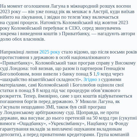
На момент оголошення Лагуна в міжнародний розшук восени
2023 року — він уже понад рік як мешкає в Австрії, куди виїхав
нібито на лікування, і звідки по телезвʼязку включається
на судові процеси. Натомість Коломойський від жовтня 2023
року Коломойський перебуває в СІЗО, серед звинувачень
зокрема і виведення коштів з Приватбанку, — нагадують автори
долю обох власників.
Наприкінці липня
2025 року
стало відомо, що після восьми років
протистояння з державою в особі націоналізованого
«Приватбанку», Коломойський таки програв справу у Високому
суді Лондона: той визнав, що разом із партнером Геннадієм
Боголюбовим, вони вивели з банку понад $ 1,
9
млрд через
«шахрайство візантійської складності».
Згідно з
судовими
матеріалами, самі Коломойський і Боголюбов оцінили свої
статки в понад $ 8 млрд під час процедури обовʼязкового
розкриття. Тепер, ймовірно, саме з цих коштів відбуватиметься
погашення боргів перед державою. У Миколи Лагуна, як
зʼясували нещодавно ЗМІ, також був свій програш
у Лондонському арбітражному суді. Щоправда, не проти
держави, яка висуває до нього претензій на 50 млрд грн (сукупні
вимоги «Ощадбанку», «Укрексімбанку», Нацбанку та Фонду
гарантування вкладів за виплачені ошуканим вкладникам
депозити), а перед приватними кредиторами. Група компаній