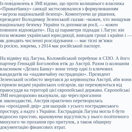
Із повідомлень в ЗМІ відомо, що проти колишнього власника
«Приватбанку» санкції застосовувалися з формулюванням
«загроза національній безпеці». Коментуючи це рішення,
президент Володимир Зеленський сказав: «кожен, хто знищував
національну безпеку України та допомагав росії, — кожен
повинен відповідати». Під ці параметри підпадає і Лагун: він
поза межами української юрисдикції, виводив гроші з країни і —
як доводять численні розслідування — має тісні звʼязки
із росією, зокрема, з 2014 має російський паспорт.
На відміну від Лагуна, Коломойський перебуває в СІЗО. А його
партнер Геннадій Боголюбов втік до Австрії. Разом із колишнім
власником «Дельта Банку» вони тепер одні із ключових
кандидатів на «надзвичайну екстрадицію». Президент
Зеленський особисто звертався до керівництва Австрії, аби вони
сприяли видачі українських олігархів, що переховуються від
правосуддя на території цієї європейської держави. Європейські
ЗМІ неодноразово вказували, що через прогалини
в законодавстві, Австрія практично перетворилась
на «прохідний двір» для шахраїв з усього пострадянського
простору, а надто з України. Екстрадиція Лагуна могла б бути
відносно простою, враховуючи відсутність у нього політичного
минулого чи прохання про притулок, а також обширну
документацію фінансових втрат.