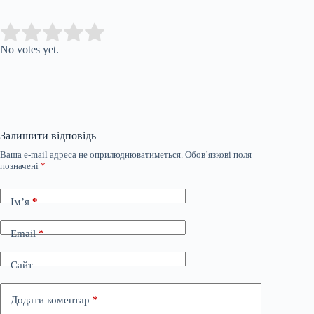
Submit Rating
Rate this item:
No votes yet.
Залишити відповідь
Ваша e-mail адреса не оприлюднюватиметься.
Обов’язкові поля
позначені
*
Ім’я
*
Email
*
Сайт
Додати коментар
*