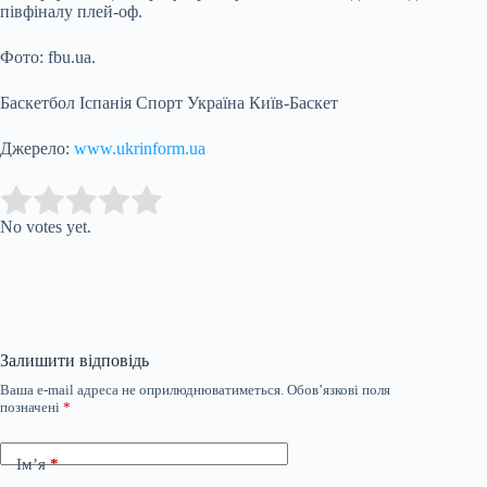
півфіналу плей-оф.
Фото: fbu.ua.
Баскетбол Іспанія Спорт Україна Київ-Баскет
Джерело:
www.ukrinform.ua
Submit Rating
Rate this item:
No votes yet.
Залишити відповідь
Ваша e-mail адреса не оприлюднюватиметься.
Обов’язкові поля
позначені
*
Ім’я
*