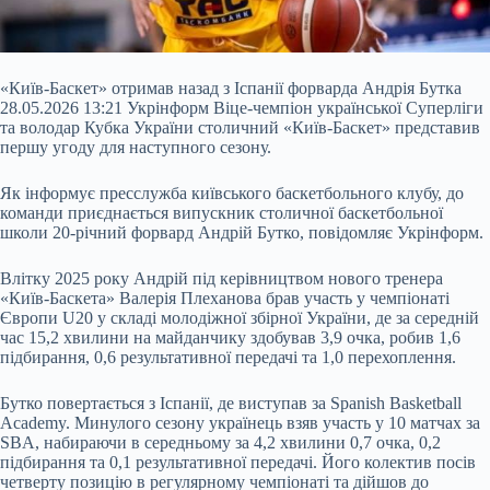
«Київ-Баскет» отримав назад з Іспанії форварда Андрія Бутка
28.05.2026 13:21 Укрінформ Віце-чемпіон української Суперліги
та володар Кубка України столичний «Київ-Баскет» представив
першу угоду для наступного сезону.
Як інформує пресслужба київського баскетбольного клубу, до
команди приєднається випускник столичної баскетбольної
школи 20-річний форвард Андрій Бутко, повідомляє Укрінформ.
Влітку 2025 року Андрій під керівництвом нового тренера
«Київ-Баскета» Валерія
Плеханова брав участь у чемпіонаті
Європи U20 у складі молодіжної збірної України, де за середній
час 15,2 хвилини на майданчику здобував 3,9 очка, робив 1,6
підбирання, 0,6 результативної передачі та 1,0 перехоплення.
Бутко повертається з Іспанії, де виступав за Spanish Basketball
Academy. Минулого сезону українець взяв участь у 10 матчах за
SBA, набираючи в середньому за 4,2 хвилини 0,7 очка, 0,2
підбирання та 0,1 результативної передачі. Його колектив посів
четверту позицію в регулярному чемпіонаті та дійшов до