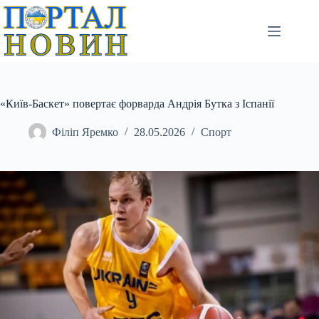
Перейти
до
вмісту
«Київ-Баскет» повертає форварда Андрія Бутка з Іспанії
Філіп Яремко
28.05.2026
Спорт