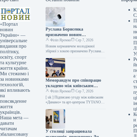
К
С
П
«Портал
н
Руслана Борисенка
новин
н
призначено новим
України» —
н
керманичем юнацької
Філіп Яремко
Сер 7, 2026
універсальне
П
хокейної команди.
видання про
Новим керманичем молодіжної
Л
збірної з хокею призначено Руслана
політику,
У
Борисенка 07.08.2026 23:19
освіту, спорт
Р
Укрінформ На сезон 2026/2027
та культурне
й
юнацька команда України виступатиме
життя країни.
п
під…
Ми стежимо і
а
за новинками
Меморандум про співпрацю
с
технологій,
укладено між київським
т
які впливають
«Динамо» та арт-центром
Філіп Яремко
Сер 7, 2026
п
на
TYTANOVI
[ uk ] Підписано угоду між київським
ці
повсякденне
«Динамо» та арт-центром TYTANOVI
і
життя
Фото 07.08.2026 17:53 Укрінформ
ц
українців.
Спортивний клуб «Динамо» (Київ)
К
та…
Наша мета —
и
давати
р
читачам
П
У столиці запрацювала
збалансовану
Л
експозиція, присвячена Дню