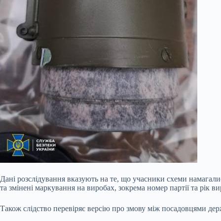
Дані розслідування вказують на те, що учасники схеми намагали
та змінені маркування на виробах, зокрема номер партії та рік в
Також слідство перевіряє версію про змову між посадовцями держ