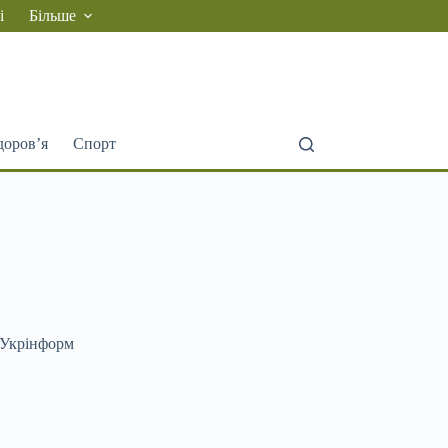
і
Більше
доров’я
Спорт
2 Укрінформ