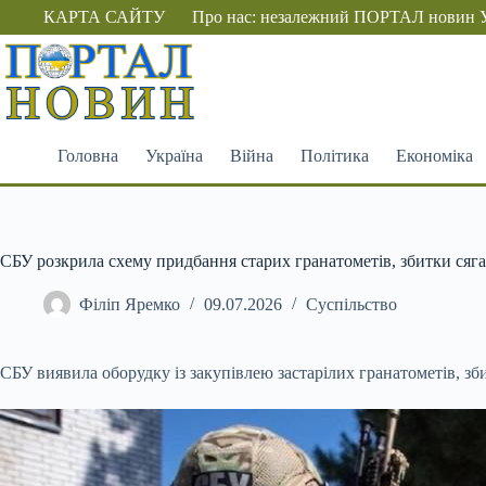
Перейти
КАРТА САЙТУ
Про нас: незалежний ПОРТАЛ новин 
до
вмісту
Головна
Україна
Війна
Політика
Економіка
СБУ розкрила схему придбання старих гранатометів, збитки сяга
Філіп Яремко
09.07.2026
Суспільство
СБУ виявила оборудку із закупівлею застарілих гранатометів, з