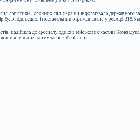
 озброєння, виготовлене у 2024-2026 роках.
сил логістики Збройних сил України інформувало державного зак
р було підписано, і постачальник отримав аванс у розмірі 318,5 
метів, надійшла до арсеналу однієї з військових частин Команду
 залишивши лише на тимчасове зберігання.