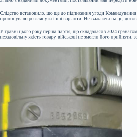
Згідно з наданими документами, постачальник мав передати нове
Слідство встановило, що ще до підписання угоди Командування 
пропонувало розглянути інші варіанти. Незважаючи на це, догові
У травні цього року перша партія, що складалася з 3024 гранато
незадовільну якість товару, військові не змогли його прийняти,