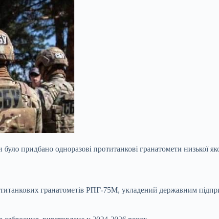
 було придбано одноразові протитанкові гранатомети низької яко
ротитанкових гранатометів РПГ-75М, укладений державним підп