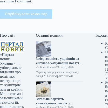
next time I comment.
Опублікувати коментар
Про сайт
Останні новини
Інформ
К
С
П
«Портал
н
Заборгованість українців за
новин
н
житлово-комунальні послуги
України» —
н
перевищила 113 мільярдів
Філіп Яремко
Сер 6, 2026
універсальне
П
гривень: яка кількість справ
видання про
Українці заборгували за комуналку
Л
у реєстрі неплатників
понад ₴113 мільярдів: скільки
політику,
У
проваджень у реєстрі боржників
освіту, спорт
Р
Ексклюзив 06.08.2026 14:11
та культурне
й
Укрінформ Заборгованість громадян
життя країни.
п
України за…
Ми стежимо і
а
за новинками
Загальна вартість
с
технологій,
комунальних послуг у
т
які впливають
рахунках може збільшитися,
Філіп Яремко
Сер 6, 2026