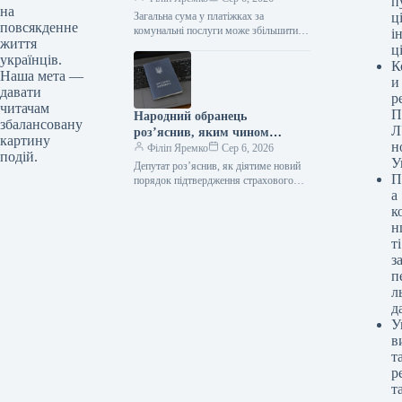
п
на
незважаючи на обмеження
Загальна сума у платіжках за
ці
повсякденне
тарифів, — народний
комунальні послуги може збільшитись,
і
життя
незважаючи на мораторій на тарифи –
обранець
ц
українців.
депутат Ексклюзив 06.08.2026 16:04
К
Укрінформ…
Наша мета —
и
давати
р
читачам
П
Народний обранець
збалансовану
Л
роз’яснив, яким чином
картину
н
функціонуватиме нова
Філіп Яремко
Сер 6, 2026
подій.
У
процедура засвідчення
Депутат роз’яснив, як діятиме новий
П
страхового стажу.
порядок підтвердження страхового
а
стажу Ексклюзив 06.08.2026 16:22
Укрінформ Пенсійний фонд після
к
набрання чинності нового закону…
н
ті
з
п
л
д
У
в
т
р
т