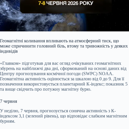
Геомагнітні коливання впливають на атмосферний тиск, що
може спричинити головний біль, втому та тривожність у деяких
індивідів
«Главком» підготував для вас огляд очікуваних геомагнітних
збурень на найближчі два дні, сформований на основі даних від
Центру прогнозування космічної погоди (SWPC) NOAA.
Геомагнітна активність оцінюється за шкалою від 0 до 9. Для її
позначення використовується планетарний К-індекс; показник 5
та вище свідчить про потужну магнітну бурю.
7 червня
У неділю, 7 червня, прогнозується сонячна активність з К-
індексом 3,1 (зелений рівень), що відповідає слабким магнітним
бурням.