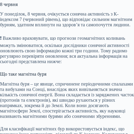
8 червня
У понеділок, 8 червня, очікується сонячна активність з К-
індексом 7 (червоний рівень), що відповідає сильним магнітним
бурням, здатним вплинути на здоров’я та самопочуття людини.
❗️ Важливо враховувати, що прогнози геомагнітних коливань
можуть змінюватися, оскільки дослідники сонячної активності
оновлюють свою інформацію кожні три години. Тому радимо
регулярно перевіряти оновлення; вся актуальна інформація на
сьогодні представлена нижче:
Що таке магнітна буря
Магнітна буря – це явище, спричинене періодичними спалахами
та вибухами на Сонці, внаслідок яких вивільняється значна
кількість сонячної енергії. Вона складається із заряджених часток
(протонів та електронів), які швидко рухаються у різних
напрямках, зокрема й до Землі. Коли вони досягають
магнітосфери Землі, спостерігається активність, яку науковці
називають магнітними бурями або сонячними збуреннями.
Для класифікації магнітних бур використовується індекс, що