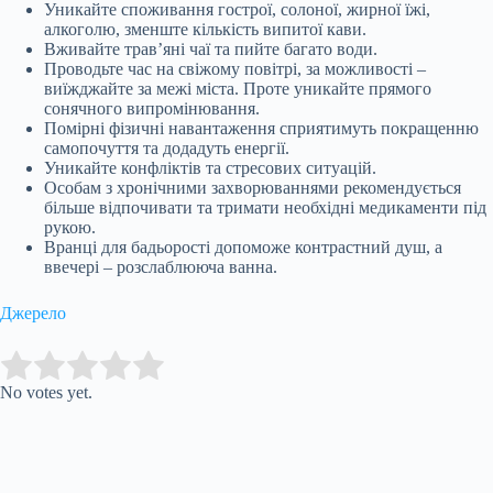
Уникайте споживання гострої, солоної, жирної їжі,
алкоголю, зменште кількість випитої кави.
Вживайте трав’яні чаї та пийте багато води.
Проводьте час на свіжому повітрі, за можливості –
виїжджайте за межі міста. Проте уникайте прямого
сонячного випромінювання.
Помірні фізичні навантаження сприятимуть покращенню
самопочуття та додадуть енергії.
Уникайте конфліктів та стресових ситуацій.
Особам з хронічними захворюваннями рекомендується
більше відпочивати та тримати необхідні медикаменти під
рукою.
Вранці для бадьорості допоможе контрастний душ, а
ввечері – розслаблююча ванна.
Джерело
Submit Rating
Rate this item:
No votes yet.